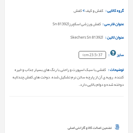
گروه کالایی :
کفش و کیف
کفش
عنوان فارسی :
کفش ورزشی اسکچرزSn 81392l
عنوان لاتین :
Skechers Sn 81392l
سایز
:
37 (23.5 cm)
توضیحات :
کفشی با سبک اسپورت و راحتی با رنگ های بسیار جذاب و خیره
کننده. رویه ی آن از پارچه ساتن نرم تشکیل شده. دوخت های کفش چندلایه
دوخته شده و دوام بالایی دارد.
تضمین اصالت کالا و گارانتی اصلی