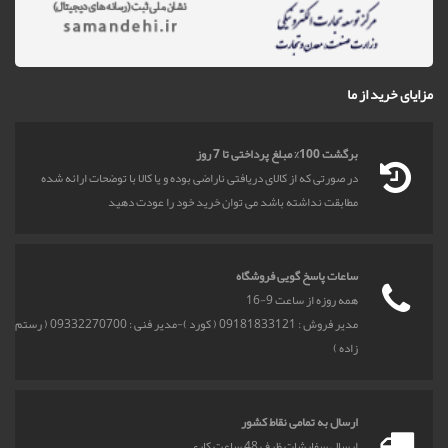
مزایای خرید از ما
برگشت 100% مبلغ پرداختی تا 7 روز
در صورتی که از کالای دریافتی ناراضی بوده و یا کالا با توضحات ارائه شده
مطابقت نداشته باشد می توان خرید خود را عودت دهید
ساعات پاسخ گویی فروشگاه
همه روزه از ساعت 9-16
مدیر فروش : 09181833121 ( کورد )-مدیر فنی : 09332270700 ( رستم
زاده )
ارسال به تمامی نقاط کشور
ارسال سفارشات ظرف 48 ساعت کاری