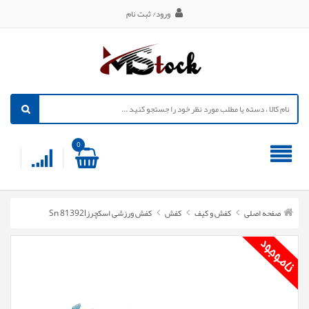
ورود/ ثبت نام
0
صفحه اصلی
کفش و کیف
کفش
کفش ورزشی اسکچرزSn 81392l