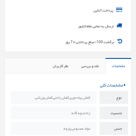
پرداخت آنلاین
ارسال به تمامی نقاط کشور
برگشت 100% مبلغ پرداختی تا 7 روز
مشخصات
نقد و بررسی
نظر کاربران
مشخصات کلی
نوع
کفش پیاده وری,کفش راحتی,کفش ورزشی,
جنسیت
زنانه,بچه گانه,
جنس
مواد مصنوعی,پارچه,