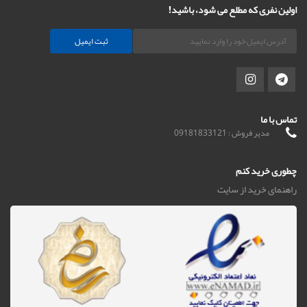
اولین نفری که مطلع می شود، باشید!
ثبت ایمیل
تماس با ما
مدیر فروش : 09181833121
چطوری خرید کنم
راهنمای خرید از سایت