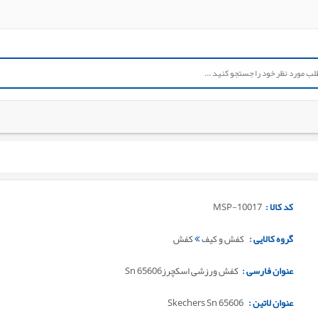
کد کالا :
MSP-10017
گروه کالایی :
کفش و کیف
کفش
عنوان فارسی :
کفش ورزشی اسکچرزSn 65606
عنوان لاتین :
Skechers Sn 65606