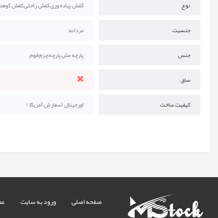
نوع
کفش پیاده وری,کفش راحتی,کفش کوهن
جنسیت
مردانه,
جنس
پارچه مش,پارچه,چرم,فوم,
ساق
کیفیت ساخت
اورجینال (سفارش آمریکا )
صفحه اصلی
ورود به سایت
عض