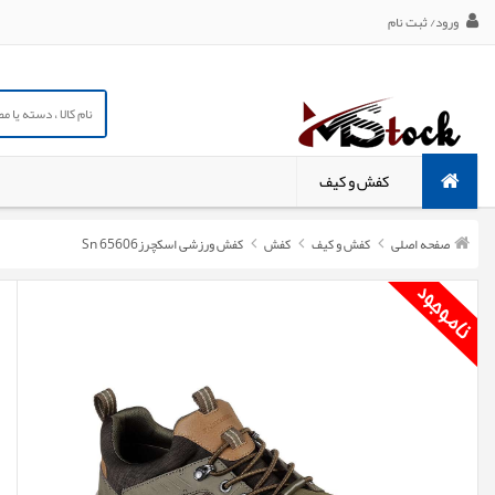
ورود/ ثبت نام
کفش و کیف
صفحه اصلی
کفش و کیف
کفش
کفش ورزشی اسکچرزSn 65606