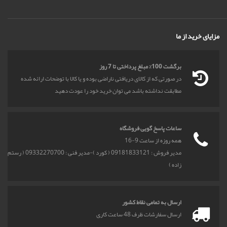
مزایای خرید از ما
برگشت 100% مبلغ پرداختی تا 7 روز
در صورتی که از کالای دریافتی ناراضی بوده و یا کالا با توضحات ارائه شده
مطابقت نداشته باشد می توان خرید خود را عودت دهید
ساعات پاسخ گویی فروشگاه
همه روزه از ساعت 9-16
مدیر فروش : 09181833121 ( کورد )-مدیر فنی : 09332270700 ( رستم
زاده )
ارسال به تمامی نقاط کشور
ارسال سفارشات ظرف 48 ساعت کاری