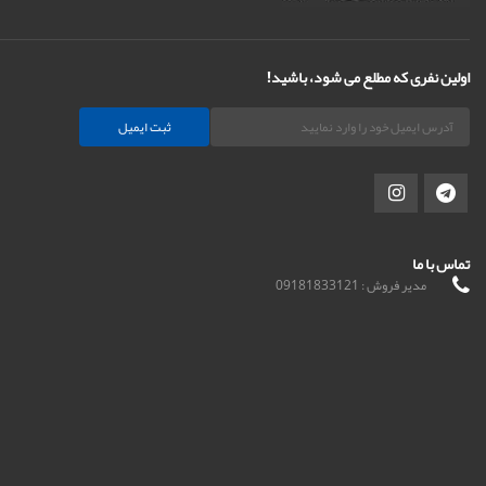
اولین نفری که مطلع می شود، باشید!
ثبت ایمیل
تماس با ما
مدیر فروش : 09181833121