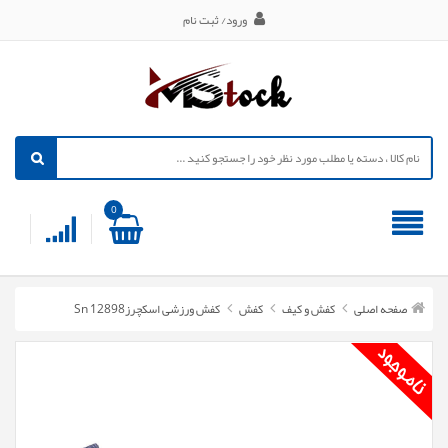
ورود/ ثبت نام
0
صفحه اصلی
کفش و کیف
کفش
کفش ورزشی اسکچرزSn 12898