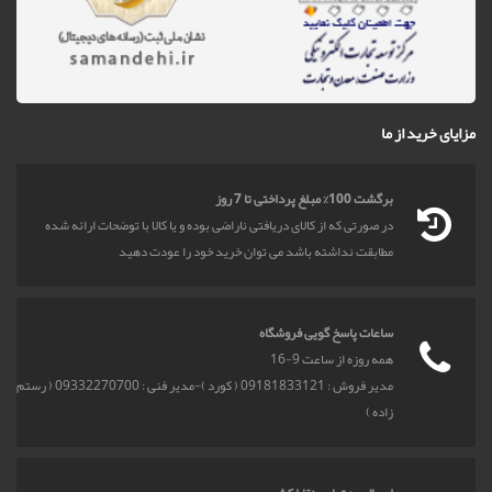
مزایای خرید از ما
برگشت 100% مبلغ پرداختی تا 7 روز
در صورتی که از کالای دریافتی ناراضی بوده و یا کالا با توضحات ارائه شده
مطابقت نداشته باشد می توان خرید خود را عودت دهید
ساعات پاسخ گویی فروشگاه
همه روزه از ساعت 9-16
مدیر فروش : 09181833121 ( کورد )-مدیر فنی : 09332270700 ( رستم
زاده )