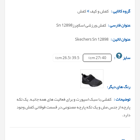
گروه کالایی :
کفش و کیف
کفش
عنوان فارسی :
کفش ورزشی اسکچرزSn 12898
عنوان لاتین :
Skechers Sn 12898
سایز
:
39.5 (26.5 cm)
40 (27 cm)
رنگ های دیگر:
توضیحات :
کفشی با سبک اسپورت و برای فعالیت های همه جانبه. یک تکه
پارچه از جنس مش و یک تکه پارچه مصنوعی در قسمت فوقانی کفش وجود
دارد.