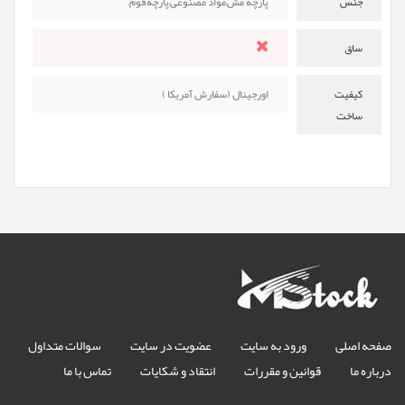
جنس
پارچه مش,مواد مصنوعی,پارچه,فوم,
ساق
کیفیت
اورجینال (سفارش آمریکا )
ساخت
صفحه اصلی
ورود به سایت
عضویت در سایت
سوالات متداول
درباره ما
قوانین و مقررات
انتقاد و شکایات
تماس با ما