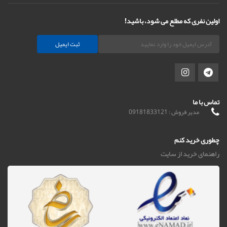
اولین نفری که مطلع می شود، باشید!
ثبت ایمیل
تماس با ما
مدیر فروش : 09181833121
چطوری خرید کنم
راهنمای خرید از سایت