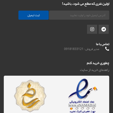
اولین نفری که مطلع می شود، باشید!
ثبت ایمیل
تماس با ما
مدیر فروش : 09181833121
چطوری خرید کنم
راهنمای خرید از سایت