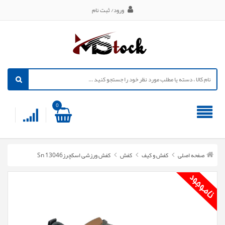
ورود/ ثبت نام
0
صفحه اصلی
کفش و کیف
کفش
کفش ورزشی اسکچرزSn 13046