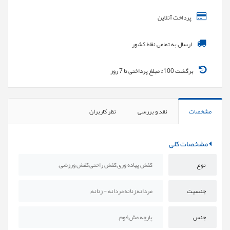
پرداخت آنلاین
ارسال به تمامی نقاط کشور
برگشت 100% مبلغ پرداختی تا 7 روز
مشخصات
نقد و بررسی
نظر کاربران
مشخصات کلی
نوع
کفش پیاده وری,کفش راحتی,کفش ورزشی,
جنسیت
مردانه,زنانه,مردانه - زنانه,
جنس
پارچه مش,فوم,