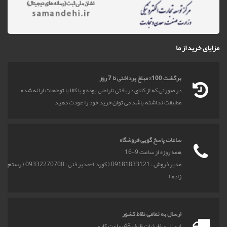
مزایای خرید از ما
برگشت 100% مبلغ پرداختی تا 7 روز
در صورتی که از کالای دریافتی ناراضی بوده و یا کالا با توضحات ارائه شده
مطابقت نداشته باشد می توان خرید خود را عودت دهید
ساعات پاسخ گویی فروشگاه
همه روزه از ساعت 9-16
مدیر فروش : 09181833121 ( کورد )-مدیر فنی : 09332270700 ( رستم
زاده )
ارسال به تمامی نقاط کشور
ارسال سفارشات ظرف 48 ساعت کاری