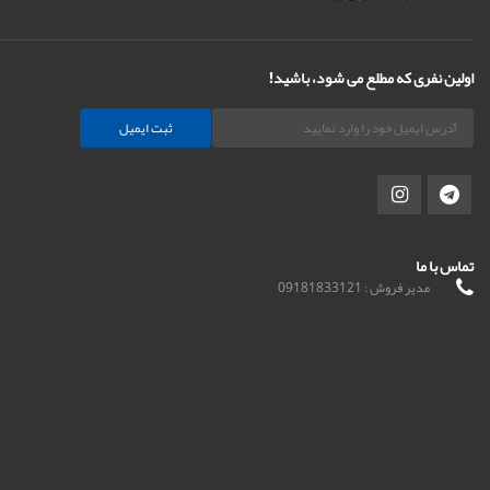
اولین نفری که مطلع می شود، باشید!
ثبت ایمیل
تماس با ما
مدیر فروش : 09181833121