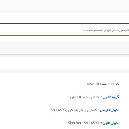
کد کالا :
MSP-10044
گروه کالایی :
کفش و کیف
کفش
عنوان فارسی :
کفش ورزشی اسکچرزSn 14593
عنوان لاتین :
Skechers Sn 14593