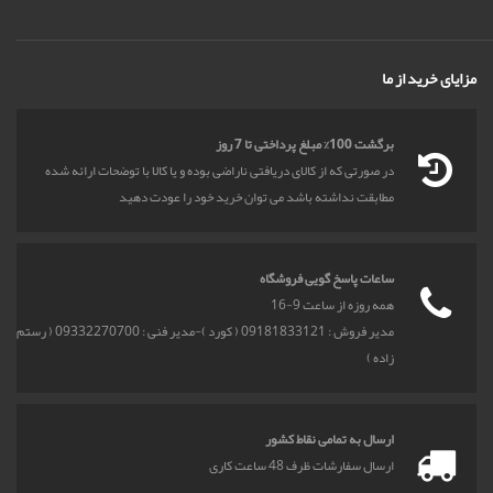
مزایای خرید از ما
برگشت 100% مبلغ پرداختی تا 7 روز
در صورتی که از کالای دریافتی ناراضی بوده و یا کالا با توضحات ارائه شده
مطابقت نداشته باشد می توان خرید خود را عودت دهید
ساعات پاسخ گویی فروشگاه
همه روزه از ساعت 9-16
مدیر فروش : 09181833121 ( کورد )-مدیر فنی : 09332270700 ( رستم
زاده )
ارسال به تمامی نقاط کشور
ارسال سفارشات ظرف 48 ساعت کاری