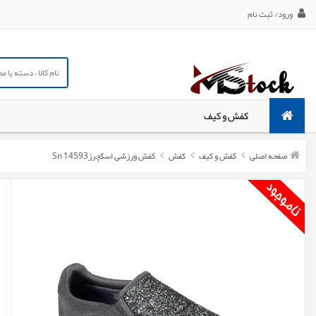
ورود/ ثبت نام
کفش و کیف
صفحه اصلی
کفش و کیف
کفش
کفش ورزشی اسکچرزSn 14593