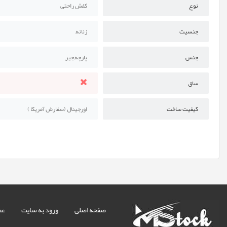
نوع
کفش راحتی,
جنسیت
زنانه,
جنس
پارچه,جیر,
ساق
کیفیت ساخت
اورجینال (سفارش آمریکا )
صفحه اصلی
ورود به سایت
عض