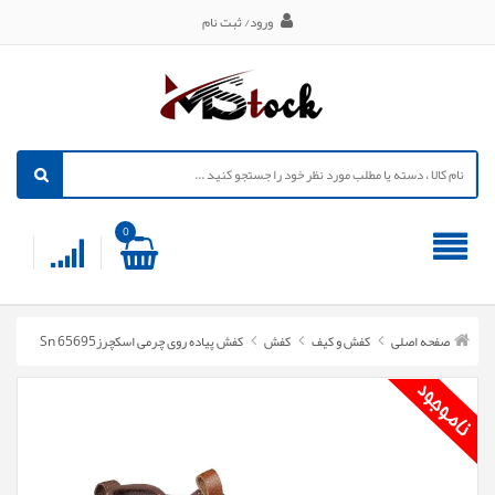
ورود/ ثبت نام
0
صفحه اصلی
کفش و کیف
کفش
کفش پیاده روی چرمی اسکچرزSn 65695