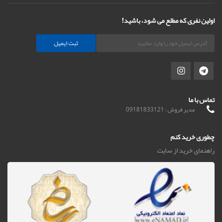
اولین نفری که مطلع می شود، باشید!
ثبت ایمیل
تماس با ما
مدیر فروش : 09181833121
چطوری خرید کنم
راهنمای خرید از سایت