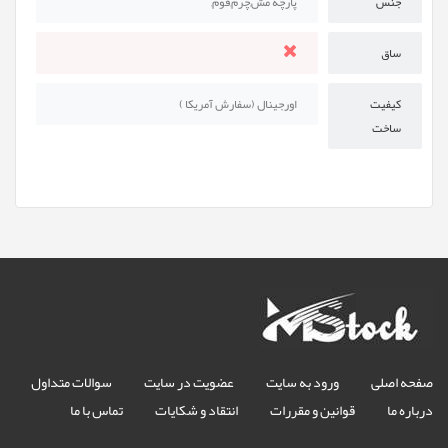
جنس
پارچه مش,چرم,فوم,
ساق
کیفیت
اورجینال (سفارش آمریکا )
ساخت
صفحه اصلی
ورود به سایت
عضویت در سایت
سوالات متداول
درباره ما
قوانین و مقررات
انتقاد و شکایات
تماس با ما