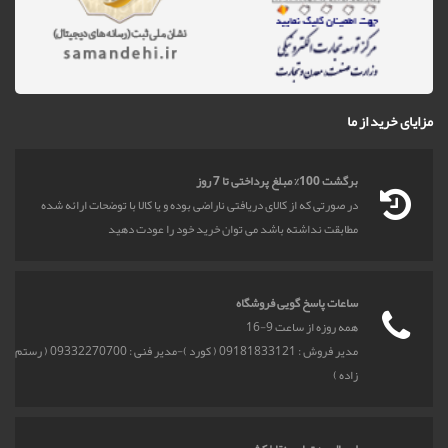
مزایای خرید از ما
برگشت 100% مبلغ پرداختی تا 7 روز
در صورتی که از کالای دریافتی ناراضی بوده و یا کالا با توضحات ارائه شده
مطابقت نداشته باشد می توان خرید خود را عودت دهید
ساعات پاسخ گویی فروشگاه
همه روزه از ساعت 9-16
مدیر فروش : 09181833121 ( کورد )-مدیر فنی : 09332270700 ( رستم
زاده )