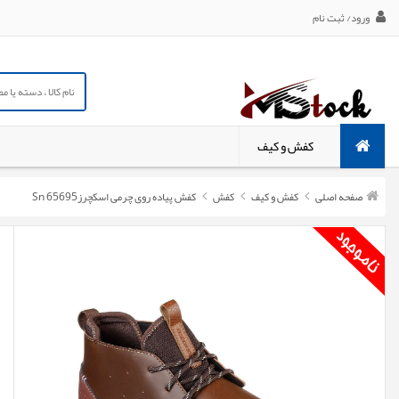
ورود/ ثبت نام
کفش و کیف
صفحه اصلی
کفش و کیف
کفش
کفش پیاده روی چرمی اسکچرزSn 65695