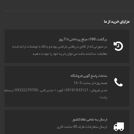
مزایای خرید از ما
برگشت 100% مبلغ پرداختی تا 7 روز
در صورتی که از کالای دریافتی ناراضی بوده و یا کالا با توضحات ارائه شده
مطابقت نداشته باشد می توان خرید خود را عودت دهید
ساعات پاسخ گویی فروشگاه
همه روزه از ساعت 9-16
مدیر فروش : 09181833121 ( کورد )-مدیر فنی : 09332270700 ( رستم
زاده )
ارسال به تمامی نقاط کشور
ارسال سفارشات ظرف 48 ساعت کاری