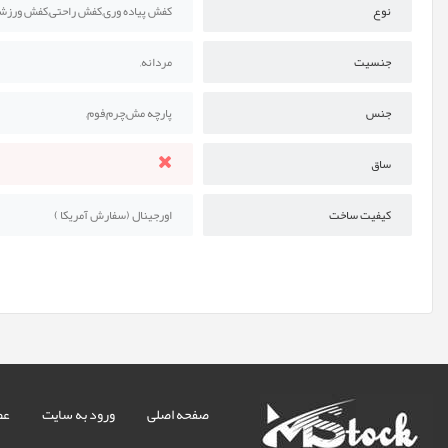
نوع
کفش پیاده وری,کفش راحتی,کفش ورزشی
جنسیت
مردانه,
جنس
پارچه مش,چرم,فوم,
ساق
کیفیت ساخت
اورجینال (سفارش آمریکا )
صفحه اصلی
ورود به سایت
عض