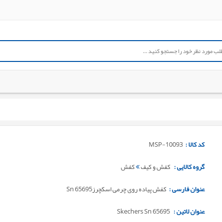
کد کالا :
MSP-10093
گروه کالایی :
کفش و کیف
کفش
عنوان فارسی :
کفش پیاده روی چرمی اسکچرزSn 65695
عنوان لاتین :
Skechers Sn 65695