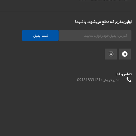
اولین نفری که مطلع می شود، باشید!
ثبت ایمیل
تماس با ما
مدیر فروش : 09181833121