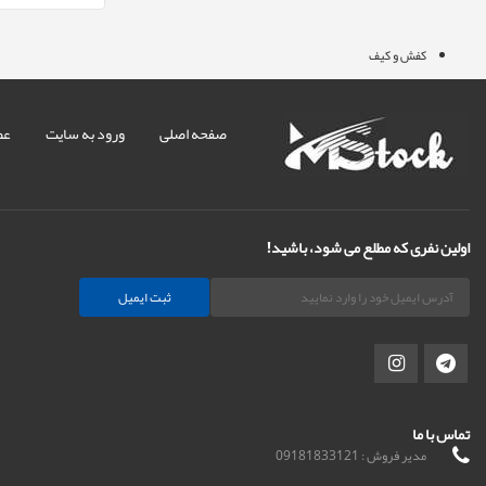
کفش و کیف
صفحه اصلی
ورود به سایت
عض
اولین نفری که مطلع می شود، باشید!
ثبت ایمیل
تماس با ما
مدیر فروش : 09181833121