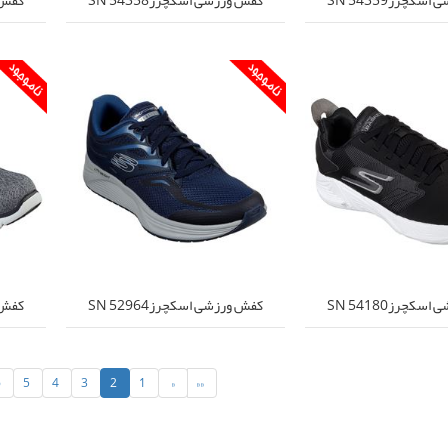
کچرزSN 54180
کفش ورزشی اسکچرزSN 52964
کفش ور
6
5
4
3
2
1
«
««