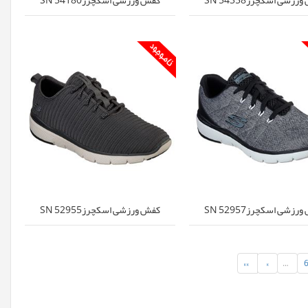
زشی اسکچرزSN 52957
کفش ورزشی اسکچرزSN 52955
»»
»
…