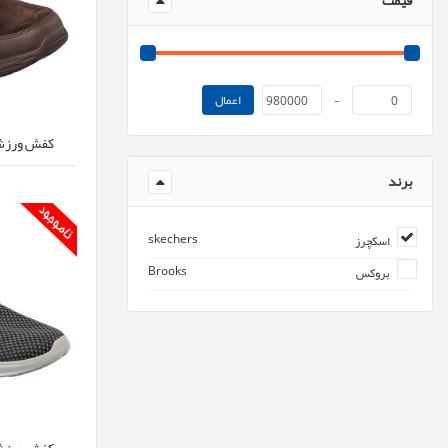
قیمت
اعمال
980000
-
0
کفش ورزشی اس
برند
skechers
اسکچرز
Brooks
بروکس
کفش ورزشی اس