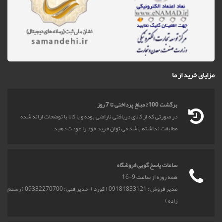
مزایای خرید از ما
برگشت 100% مبلغ پرداختی تا 7 روز
در صورتی که از کالای دریافتی ناراضی بوده و یا کالا با توضحات ارائه شده
مطابقت نداشته باشد می توان خرید خود را عودت دهید
ساعات پاسخ گویی فروشگاه
همه روزه از ساعت 9-16
مدیر فروش : 09181833121 ( کورد )-مدیر فنی : 09332270700 ( رستم
زاده )