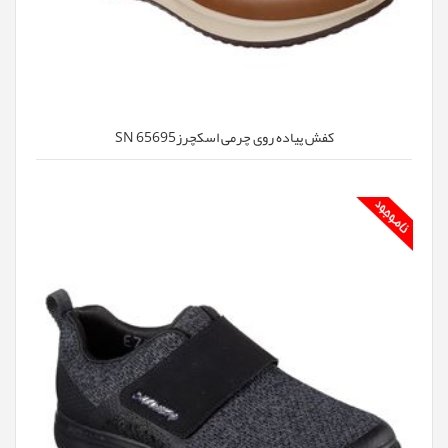
کفش پیاده روی چرمی اسکچرزSN 65695