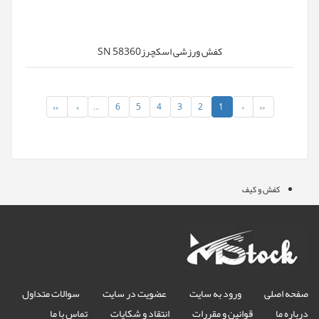
کفش ورزشی اسکچرزSN 58360
»»
»
…
6
5
4
3
2
1
«
««
کفش و کیف
صفحه اصلی
ورود به سایت
عضویت در سایت
سوالات متداول
درباره ما
قوانین و مقررات
انتقاد و شکایات
تماس با ما