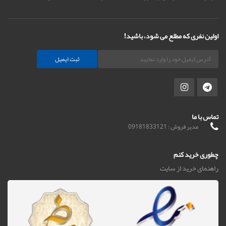
اولین نفری که مطلع می شود، باشید!
ثبت ایمیل
تماس با ما
مدیر فروش : 09181833121
چطوری خرید کنم
راهنمای خرید از سایت