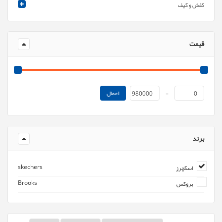
کفش و کیف
قیمت
اعمال
980000
-
0
برند
skechers
اسکچرز
Brooks
بروکس