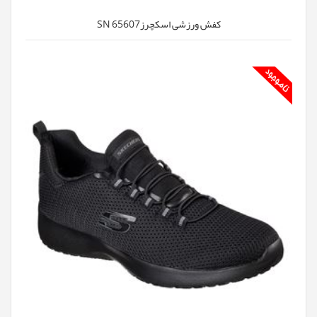
کفش ورزشی اسکچرزSN 65607