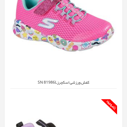
کفش ورزشی اسکچرزSN 81986L