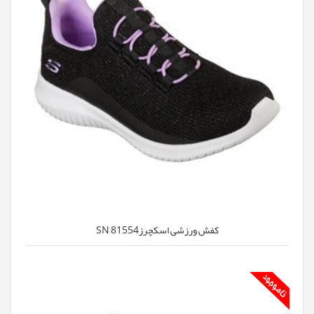
کفش ورزشی اسکچرزSN 81554