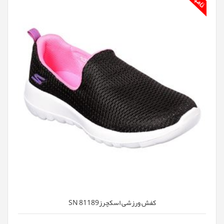
کفش ورزشی اسکچرزSN 81189