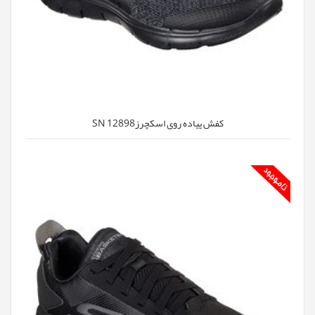
کفش پیاده روی اسکچرزSN 12898