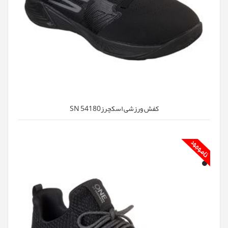
کفش ورزشی اسکچرزSN 54180