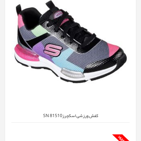
کفش ورزشی اسکچرزSN 81510