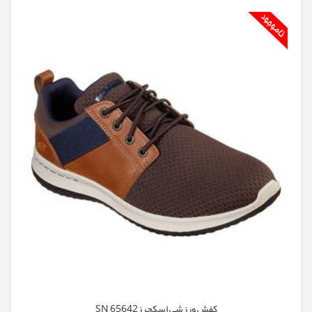
کفش ورزشی اسکچرزSN 65642