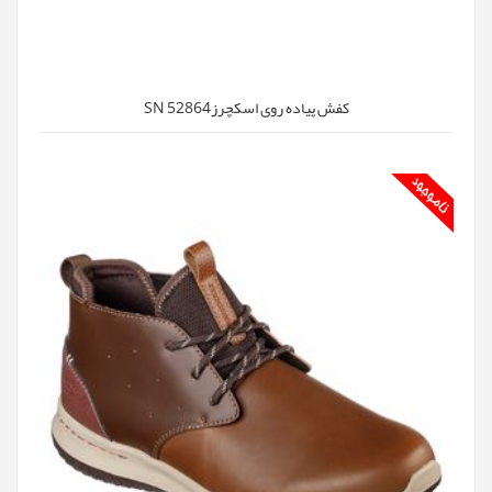
کفش پیاده روی اسکچرزSN 52864